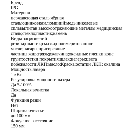
Бренд
IPG
Материал
нержавеющая сталь;чёрная
сталь;оцинковка;алюминий;медь;никелевые
сплавы;титан;высокоотражающие металлы;медицинская
сталь;стекло;пластик;камень
Виды загрязнений
резина;пластик;смазка;полимеризованное
масло;нагары;пригоревшие
частицы;жир;грязь;ржавчина;оксидные пленки;конс.
грунт;остатки покрытия;шлак;нагары;цвета
побежалости;ЛКП;масло;Краска;остатки ЛКП; окалина
Мощность лазера
1 кВт
Регулировка мощности лазера
Да 5-100%
Локальная зачистка
Да
Функция резки
Нет
Ширина очистки
до 100 мм
Фокусное расстояние
150 мм