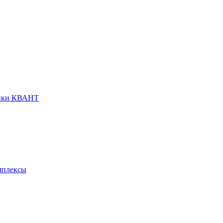
анки КВАНТ
мплексы