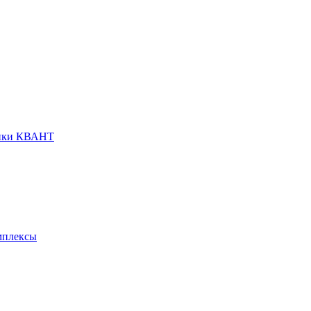
анки КВАНТ
мплексы