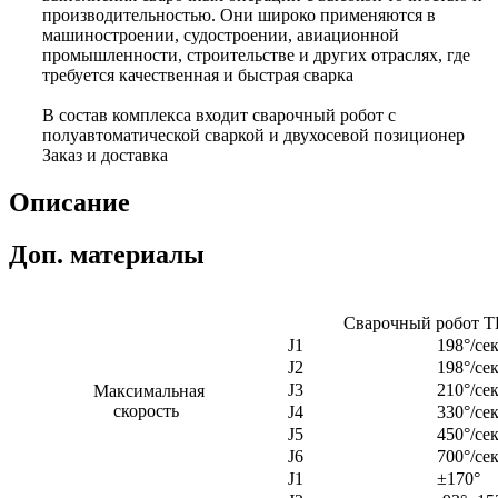
производительностью. Они широко применяются в
машиностроении, судостроении, авиационной
промышленности, строительстве и других отраслях, где
требуется качественная и быстрая сварка
В состав комплекса входит сварочный робот с
полуавтоматической сваркой и двухосевой позиционер
Заказ и доставка
Описание
Доп. материалы
Сварочный робот T
J1
198°/се
J2
198°/се
J3
210°/се
Максимальная
скорость
J4
330°/се
J5
450°/се
J6
700°/се
J1
±170°