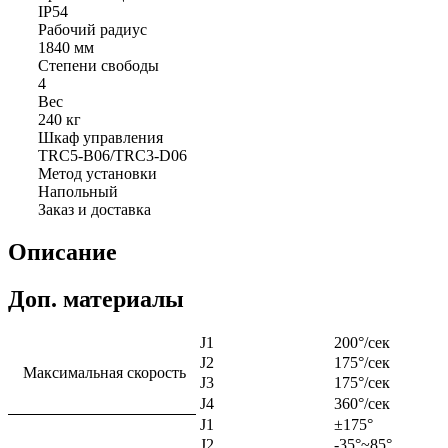
IP54
Рабочий радиус
1840 мм
Степени свободы
4
Вес
240 кг
Шкаф управления
TRC5-B06/TRC3-D06
Метод установки
Напольный
Заказ и доставка
Описание
Доп. материалы
J1
200°/сек
J2
175°/сек
Максимальная скорость
J3
175°/сек
J4
360°/сек
J1
±175°
J2
-35°~85°