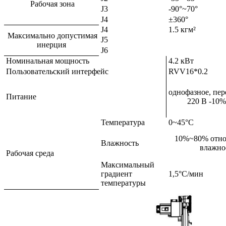
Рабочая зона
J3
-90°~70°
J4
±360°
J4
1.5 кгм²
Максимально допустимая
J5
инерция
J6
Номинальная мощность
4.2 кВт
Пользовательский интерфейс
RVV16*0.2
однофазное, пе
Питание
220 В -10
Температура
0~45°C
10%~80% отно
Влажность
влажно
Рабочая среда
Максимальный
градиент
1,5°С/мин
температуры