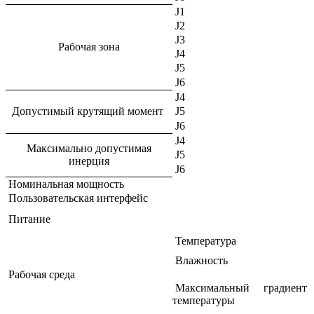
J1
J2
J3
Рабочая зона
J4
J5
J6
J4
Допустимый крутящий момент
J5
J6
J4
Максимально допустимая
J5
инерция
J6
Номинальная мощность
Пользовательская интерфейс
Питание
Температура
Влажность
Рабочая среда
Максимальный градиент
температуры