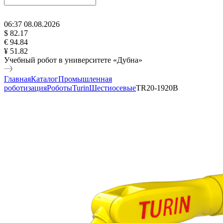
06
:
37
08
.
08
.
2026
$ 82.17
€ 94.84
¥ 51.82
Учебный робот в университете «Дубна»
Главная
Каталог
Промышленная
роботизация
Роботы
Turin
Шестиосевые
TR20-1920B