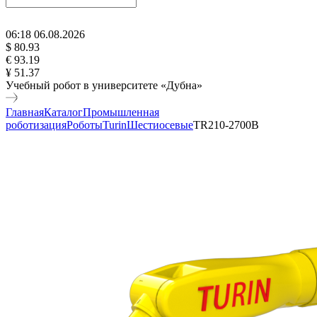
06
:
18
06
.
08
.
2026
$ 80.93
€ 93.19
¥ 51.37
Учебный робот в университете «Дубна»
Главная
Каталог
Промышленная
роботизация
Роботы
Turin
Шестиосевые
TR210-2700B