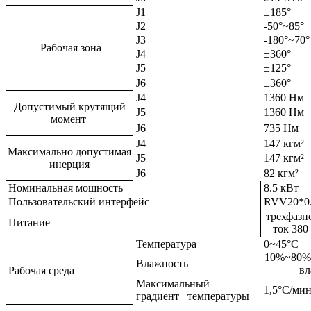
J1
±185°
J2
-50°~85°
J3
-180°~70°
Рабочая зона
J4
±360°
J5
±125°
J6
±360°
J4
1360 Нм
Допустимый крутящий
J5
1360 Нм
момент
J6
735 Нм
J4
147 кгм²
Максимально допустимая
J5
147 кгм²
инерция
J6
82 кгм²
Номинальная мощность
8.5 кВт
Пользовательский интерфейс
RVV20*0
трехфазн
Питание
ток 38
Температура
0~45°C
10%~80% 
Влажность
вл
Рабочая среда
Максимальный
1,5°С/ми
градиент температуры