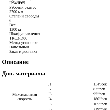
IP54/IP65
Рабочий радиус
2700 мм
Степени свободы
6
Вес
1300 кг
Шкаф управления
TRC3-D06
Метод установки
Напольный
Заказ и доставка
Описание
Доп. материалы
J1
114°/сек
J2
83°/сек
J3
95°/сек
Максимальная
скорость
J4
180°/сек
J5
165°/сек
J6
219°/сек