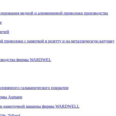
келирования медной и алюминиевой проволоки производства
е
печей
й проволоки с намоткой в розетту и на металлическую катушку
роизводства фирмы WARDWEL
оловянного гальванического покрытия
ирмы Aumann
ин и намоточной машины фирмы WARDWELL
ife–Tidland