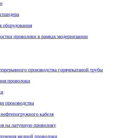
ию
спандера
я оборудования
ростки проволоки в рамках модернизации
непрерывного производства горячекатаной трубы
ния проволоки
ки
ии производства
 нефтепогружного кабеля
ия на латунную проволоку
олочения медной проволоки