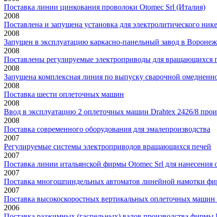
Поставка линии цинкования проволоки Otomec Srl (Италия)
2008
Поставлена и запущена установка для электролитического ни
2008
Запущен в эксплуатацию каркасно-панельный завод в Воронеж
2008
Поставлены регулируемые электроприводы для вращающихся 
2008
Запущена комплексная линия по выпуску сварочной омедненно
2008
Поставка шести оплеточных машин
2008
Ввод в эксплуатацию 2 оплеточных машин Drahtex 2426/8 п
2008
Поставка современного оборудования для эмалепроизводства
2007
Регулируемые системы электроприводов вращающихся печей
2007
Поставка линии итальянской фирмы Otomec Srl для нанесения 
2007
Поставка многошпиндельных автоматов линейной намотки ф
2007
Поставка высокоскоростных вертикальных оплеточных маш
2006
Поставка разжимных (гаспельных) валов производства фирмы F