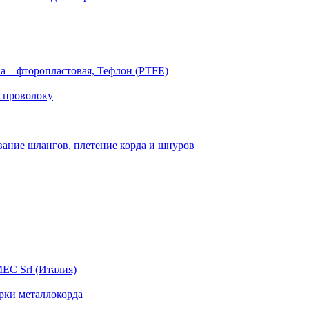
а – фторопластовая, Тефлон (PTFE)
 проволоку
вание шлангов, плетение корда и шнуров
EC Srl (Италия)
арки металлокорда