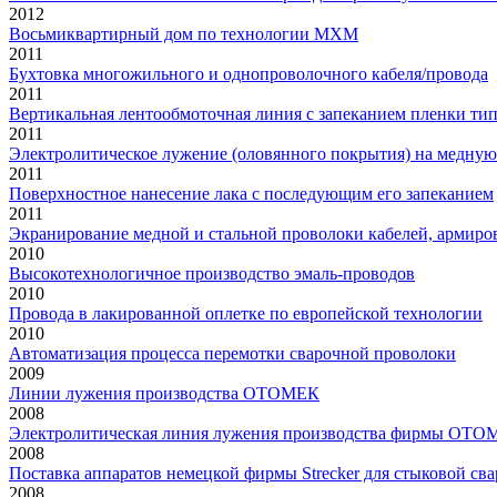
2012
Восьмиквартирный дом по технологии МХМ
2011
Бухтовка многожильного и однопроволочного кабеля/провода
2011
Вертикальная лентообмоточная линия с запеканием пленки тип
2011
Электролитическое лужение (оловянного покрытия) на медную
2011
Поверхностное нанесение лака с последующим его запеканием
2011
Экранирование медной и стальной проволоки кабелей, армиро
2010
Высокотехнологичное производство эмаль-проводов
2010
Провода в лакированной оплетке по европейской технологии
2010
Автоматизация процесса перемотки сварочной проволоки
2009
Линии лужения производства ОТОМЕК
2008
Электролитическая линия лужения производства фирмы OTOM
2008
Поставка аппаратов немецкой фирмы Strecker для стыковой св
2008