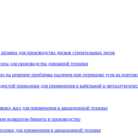
 штампа для производства дисков строительных лесов
типа для производства дорожной техники
 на решение проблемы пыления при перевалке угля на портов
родистой проволоки для применения в кабельной и металлургич
дящих жил для применения в авиационной технике
им возвратом брикета в производство
оволоки для применения в авиационной технике