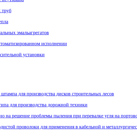
 труб
епла
тальных эмальагрегатов
автоматизированном исполнении
есительной установки
 штампа для производства дисков строительных лесов
типа для производства дорожной техники
 на решение проблемы пыления при перевалке угля на портов
родистой проволоки для применения в кабельной и металлургич