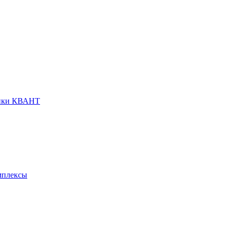
анки КВАНТ
мплексы