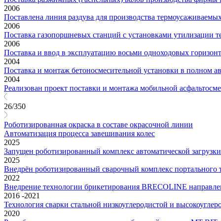
2006
Поставлена линия раздува для производства термоусаживаемых
2006
Поставка газопоршневых станций с установками утилизации т
2006
Поставка и ввод в эксплуатацию восьми одноходовых горизон
2004
Поставка и монтаж бетоносмесительной установки в полном 
2004
Реализован проект поставки и монтажа мобильной асфальтосм
26/350
Роботизированная окраска в составе окрасочной линии
Автоматизация процесса завешивания колес
2025
Запущен роботизированный комплекс автоматической загрузки
2025
Внедрён роботизированный сварочный комплекс портального 
2022
Внедрение технологии брикетирования BRECOLINE направлено
2016 -2021
Технология сварки стальной низкоуглеродистой и высокоугле
2020