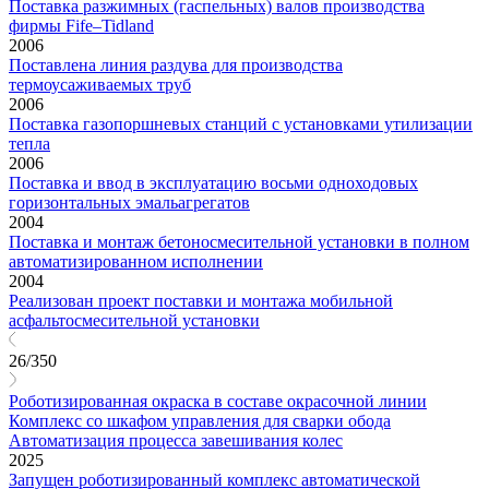
Поставка разжимных (гаспельных) валов производства
фирмы Fife–Tidland
2006
Поставлена линия раздува для производства
термоусаживаемых труб
2006
Поставка газопоршневых станций с установками утилизации
тепла
2006
Поставка и ввод в эксплуатацию восьми одноходовых
горизонтальных эмальагрегатов
2004
Поставка и монтаж бетоносмесительной установки в полном
автоматизированном исполнении
2004
Реализован проект поставки и монтажа мобильной
асфальтосмесительной установки
26/350
Роботизированная окраска в составе окрасочной линии
Комплекс со шкафом управления для сварки обода
Автоматизация процесса завешивания колес
2025
Запущен роботизированный комплекс автоматической