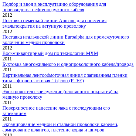
Подбор и ввод в эксплуатацию оборудования для
производства нефтепогружного кабеля
2012
Поставка немецкой линии Aumann для нанесения
эмальпокрытия на латунную проволоку
2012
Поставка итальянской линии Euroalpha для промежуточного
волочения медной проволоки
2012
Восьмиквартирный дом по технологии МХМ
2011
Бухтовка многожильного и однопроволочного кабеля/провода
2011
Вертикальная лентообмоточная линия с запеканием пленки
типа – фторопластовая, Тефлон (PTFE)
2011
Электролитическое лужение (оловянного покрытия) на
медную проволоку
2011
Поверхностное нанесение лака с последующим его
запеканием
2011
Экранирование медной и стальной проволоки кабелей,
армирование шлангов, плетение корда и шнуров
2010