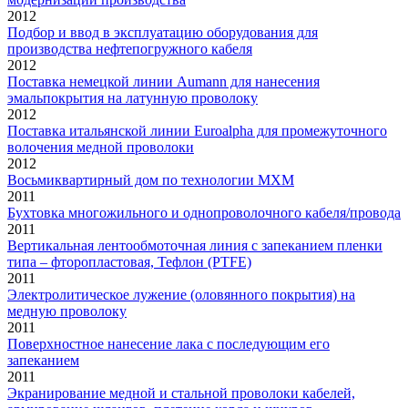
2012
Подбор и ввод в эксплуатацию оборудования для
производства нефтепогружного кабеля
2012
Поставка немецкой линии Aumann для нанесения
эмальпокрытия на латунную проволоку
2012
Поставка итальянской линии Euroalpha для промежуточного
волочения медной проволоки
2012
Восьмиквартирный дом по технологии МХМ
2011
Бухтовка многожильного и однопроволочного кабеля/провода
2011
Вертикальная лентообмоточная линия с запеканием пленки
типа – фторопластовая, Тефлон (PTFE)
2011
Электролитическое лужение (оловянного покрытия) на
медную проволоку
2011
Поверхностное нанесение лака с последующим его
запеканием
2011
Экранирование медной и стальной проволоки кабелей,