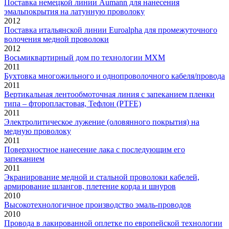
Поставка немецкой линии Aumann для нанесения
эмальпокрытия на латунную проволоку
2012
Поставка итальянской линии Euroalpha для промежуточного
волочения медной проволоки
2012
Восьмиквартирный дом по технологии МХМ
2011
Бухтовка многожильного и однопроволочного кабеля/провода
2011
Вертикальная лентообмоточная линия с запеканием пленки
типа – фторопластовая, Тефлон (PTFE)
2011
Электролитическое лужение (оловянного покрытия) на
медную проволоку
2011
Поверхностное нанесение лака с последующим его
запеканием
2011
Экранирование медной и стальной проволоки кабелей,
армирование шлангов, плетение корда и шнуров
2010
Высокотехнологичное производство эмаль-проводов
2010
Провода в лакированной оплетке по европейской технологии