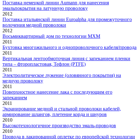
Поставка немецкой линии Aumann для нанесения
эмальпокрытия на латунную проволоку
2012
Поставка итальянской линии Euroalpha для промежуточного
волочения медной проволоки
2012
Восьмиквартирный дом по технологии МХМ
2011
Бухтовка многожильного и однопроволочного кабеля/провода
2011
Вертикальная лентообмоточная линия с запеканием пленки
типа – фторопластовая, Тефлон (PTFE)
2011
Электролитическое лужение (оловянного покрытия) на
медную проволоку
2011
Поверхностное нанесение лака с последующим его
запеканием
2011
Экранирование медной и стальной проволоки кабелей,
армирование шлангов, плетение корда и шнуров
2010
Высокотехнологичное производство эмаль-проводов
2010
Провода в лакированной оплетке по европейской технологии