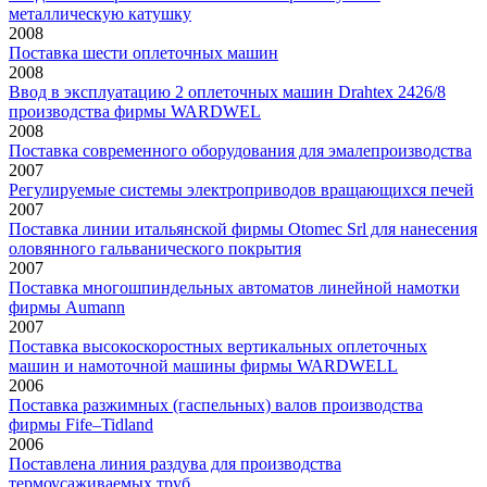
металлическую катушку
2008
Поставка шести оплеточных машин
2008
Ввод в эксплуатацию 2 оплеточных машин Drahtex 2426/8
производства фирмы WARDWEL
2008
Поставка современного оборудования для эмалепроизводства
2007
Регулируемые системы электроприводов вращающихся печей
2007
Поставка линии итальянской фирмы Otomec Srl для нанесения
оловянного гальванического покрытия
2007
Поставка многошпиндельных автоматов линейной намотки
фирмы Aumann
2007
Поставка высокоскоростных вертикальных оплеточных
машин и намоточной машины фирмы WARDWELL
2006
Поставка разжимных (гаспельных) валов производства
фирмы Fife–Tidland
2006
Поставлена линия раздува для производства
термоусаживаемых труб