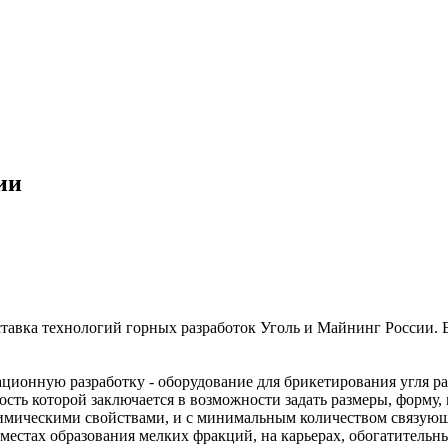
ии
тавка технологий горных разработок Уголь и Майнинг России. В
ионную разработку - оборудование для брикетирования угля ра
ь которой заключается в возможности задать размеры, форму, в
химическими свойствами, и с минимальным количеством связую
стах образования мелких фракций, на карьерах, обогатительны