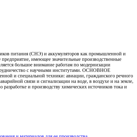
ков питания (СНЭ) и аккумуляторов как промышленной и
е предприятие, имеющее значительные производственные
еляется большое внимание работам по модернизации
сотрудничество с научными институтами. ОСНОВНОЕ
ой и специальной техники: авиации, гражданского речного
варийной связи и сигнализации на воде, в воздухе и на земле,
о разработке и производству химических источников тока и
вания и материалов для ее производства.