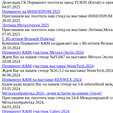
Делегация ГК Перманент посетила завод TURIN (Китай) и про
04.07.2025
Перманент на ИННОПРОМ 2025
Приглашаем вас посетить наш стенд на выставке ИННОПРОМ 
28.05.2025
Литмаш.Металлургия 2025
Приглашаем вас посетить наш стенд на выставке Литмаш.Мета
07.05.2025
С 80-летием Великой Победы!
Компания Перманент К&М поздравляет вас с 80-летием Велик
28.10.2024
Перманент К&М участник Металл-Экспо 2024
Ждем Вас на нашем стенде №FG067 на выставке Металл-Экспо
20.08.2024
Перманент К&М участник выставки WasteTech-2024
Ждем Вас на нашем стенде №5G3.2 на выставке WasteTech-202
06.06.2024
Перманент К&М на выставке RENWEX-2024
Будем рады видеть Вас на нашем стенде на 5-й юбилейной ме
03.05.2024
Металлообработка-2024 - ждём встречи на нашем стенде!
Приглашаем вас посетить наш стенд на 24-й Международной 
Металлообработка 2024.
04.03.2024
Перманент K&M участник Cabex-2024