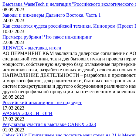
Выставка WasteTech и делегация "Российского экологического 
08.09.2023
Заводы и инженеры Дальнего Востока. Часть 1
24.07.2023
Как создаются чудеса российской техники. Иннопром (Проект 
10.07.2023
Премьера рубрики! Что такое инжиниринг
22.06.2023
RENWEX - выставка, итоги
АО ПЕРМАНЕНТ К&М заключило дилерское соглашение с АО Эн
специальной техники, так и для бытовых нужд и провела пер
мощности, собственную научную базу, отлаженные партнерские
источников тока, разработке новых изделий, освоению новых
НАПРАВЛЕНИЕ ДЕЯТЕЛЬНОСТИ – разработка и производство а
и морского флотов, для радиотехники, бытовых электронных и 
систем пожаротушения и другого оборудования различного наз
другой непрофильной продукции на отечественном и внешних
26.05.2023
Российский инжиниринг не подведет
17.03.2023
WASMA-2023 - ИТОГИ
17.03.2023
Результаты участия в выставке CABEX-2023
01.03.2023
Cabex 2023: Приглашаем вас посетить наш стенд на 21-й Межд