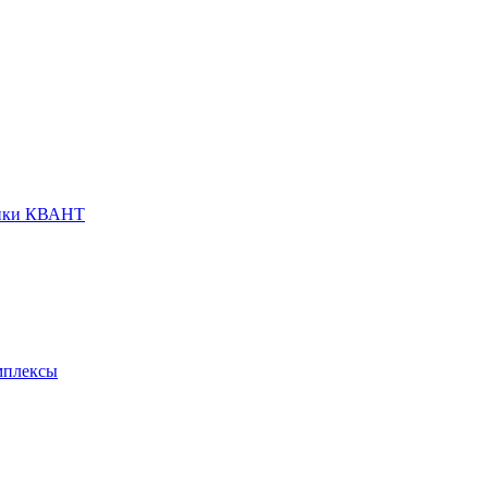
анки КВАНТ
мплексы