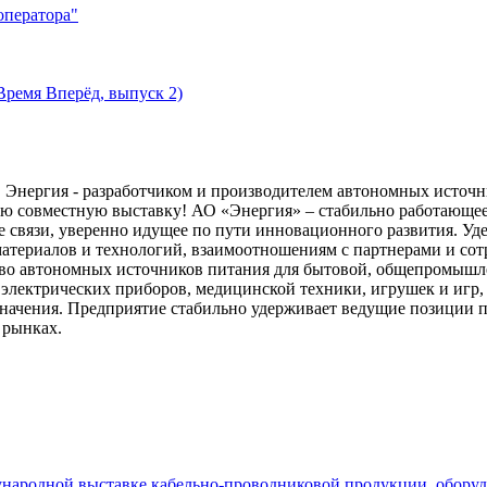
оператора"
Время Вперёд, выпуск 2)
ергия - разработчиком и производителем автономных источни
вую совместную выставку! АО «Энергия» – стабильно работающе
 связи, уверенно идущее по пути инновационного развития. Уд
 материалов и технологий, взаимоотношениям с партнерами и 
втономных источников питания для бытовой, общепромышленн
электрических приборов, медицинской техники, игрушек и игр, а
начения. Предприятие стабильно удерживает ведущие позиции п
 рынках.
ународной выставке кабельно-проводниковой продукции, оборудо