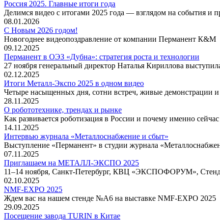
Россия 2025. Главные итоги года
Делимся видео с итогами 2025 года — взглядом на события и 
08.01.2026
С Новым 2026 годом!
Новогоднее видеопоздравление от компании Перманент К&М
09.12.2025
Перманент в ОЭЗ «Дубна»: стратегия роста и технологии
27 ноября генеральный директор Наталья Кириллова выступил
02.12.2025
Итоги Металл-Экспо 2025 в одном видео
Четыре насыщенных дня, сотни встреч, живые демонстрации и 
28.11.2025
О робототехнике, трендах и рынке
Как развивается роботизация в России и почему именно сейча
14.11.2025
Интервью журнала «Металлоснабжение и сбыт»
Выступление «Перманент» в студии журнала «Металлоснабжен
07.11.2025
Приглашаем на МЕТАЛЛ-ЭКСПО 2025
11–14 ноября, Санкт-Петербург, КВЦ «ЭКСПОФОРУМ», Стен
02.10.2025
NMF-EXPO 2025
Ждем вас на нашем стенде №А6 на выставке NMF-EXPO 2025
29.09.2025
Посещение завода TURIN в Китае