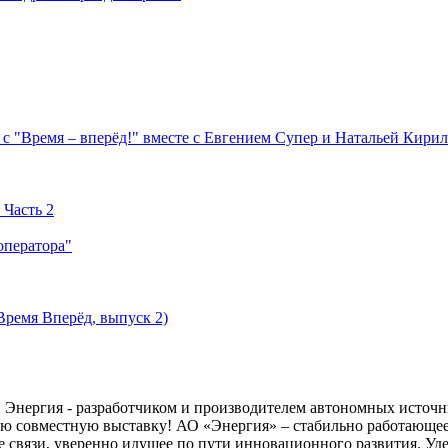
с "Время – вперёд!" вместе с Евгением Супер и Натальей Кири
 Часть 2
оператора"
Время Вперёд, выпуск 2)
ергия - разработчиком и производителем автономных источни
вую совместную выставку! АО «Энергия» – стабильно работающе
 связи, уверенно идущее по пути инновационного развития. Уд