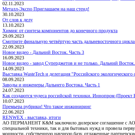
02.11.2023
Металл-Экспо Приглашаем на наш стенд!
30.10.2023
От слов к делу
13.10.2023
Химия: от синтеза компонентов до конечного продукта
29.09.2023
Смотрите финальную четвёртую часть дальневосточного цикла 
22.09.2023
Новое видео - Дальний Восток. Часть 3
16.09.2023
Новое видео - завод Суперджетов и не только. Дальний Восток.
14.09.2023
Выставка WasteTech и делегация "Российского экологического 
08.09.2023
Заводы и инженеры Дальнего Востока. Часть 1
24.07.2023
Как создаются чудеса российской техники. Иннопром (Проект 
10.07.2023
Премьера рубрики! Что такое инжиниринг
22.06.2023
RENWEX - выставка, итоги
АО ПЕРМАНЕНТ К&М заключило дилерское соглашение с АО Эн
специальной техники, так и для бытовых нужд и провела пер
мощности, собственную научную базу, отлаженные партнерские