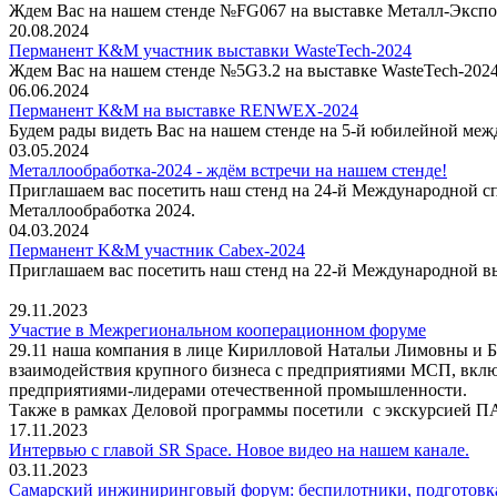
Ждем Вас на нашем стенде №FG067 на выставке Металл-Экспо
20.08.2024
Перманент К&М участник выставки WasteTech-2024
Ждем Вас на нашем стенде №5G3.2 на выставке WasteTech-202
06.06.2024
Перманент К&М на выставке RENWEX-2024
Будем рады видеть Вас на нашем стенде на 5-й юбилейной ме
03.05.2024
Металлообработка-2024 - ждём встречи на нашем стенде!
Приглашаем вас посетить наш стенд на 24-й Международной 
Металлообработка 2024.
04.03.2024
Перманент K&M участник Cabex-2024
Приглашаем вас посетить наш стенд на 22-й Международной вы
29.11.2023
Участие в Межрегиональном кооперационном форуме
29.11 наша компания в лице Кирилловой Натальи Лимовны и 
взаимодействия крупного бизнеса с предприятиями МСП, включ
предприятиями-лидерами отечественной промышленности.
Также в рамках Деловой программы посетили с экскурсией 
17.11.2023
Интервью с главой SR Space. Новое видео на нашем канале.
03.11.2023
Самарский инжиниринговый форум: беспилотники, подготовка