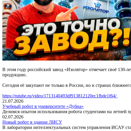
В этом году российский завод «Изолятор» отмечает своё 130-л
продукцию.
Сегодня её закупают не только в России, но и странах ближнег
https://rutube.ru/video/1713140493df913812120ec1fbde1f64/
21.07.2026
Учебный робот в университете «Дубна»
Делимся опытом использования робота студентами на летней п
02.07.2026
Новый робот в здании ЛИСУ
В лаборатории интеллектуальных систем управления ИСАУ ста