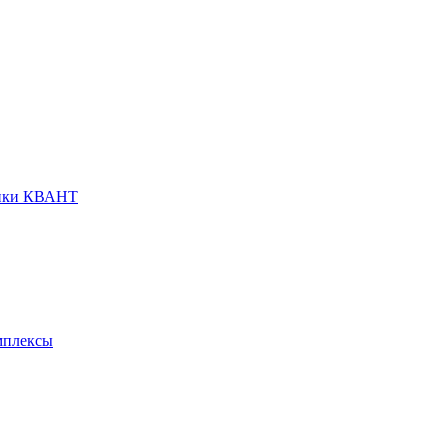
анки КВАНТ
мплексы