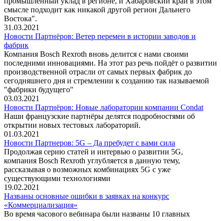
промышленный уклад в регионе, и Хабаровский край в этом
смысле подходит как никакой другой регион Дальнего
Востока".
31.03.2021
Новости Партнёров: Ветер перемен в истории заводов и
фабрик
Компания Bosch Rexroth вновь делится с нами своими
последними инновациями. На этот раз речь пойдёт о развитии
производственной отрасли от самых первых фабрик до
сегодняшнего дня и стремлении к созданию так называемой
"фабрики будущего"
03.03.2021
Новости Партнёров: Новые лаборатории компании Condat
Наши французские партнёры делятся подробностями об
открытии новых тестовых лабораторий.
01.03.2021
Новости Партнеров: 5G – Да пребудет с вами сила
Продолжая серию статей и интервью о развитии 5G,
компания Bosch Rexroth углубляется в данную тему,
рассказывая о возможных комбинациях 5G c уже
существующими технологиями
19.02.2021
Названы основные ошибки в заявках на конкурс
«Коммерциализация»
Во время часового вебинара были названы 10 главных