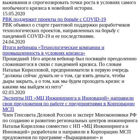
выживания и спрогнозировать точки роста в условиях самого
необычного кризиса в новейшей истории.
15.05.2020
РВК поддержит проекты по борьбе с COVID-19
РВК объявил о старте грантовой поддержки разработчиков
технологических проектов, направленных на борьбу с
пандемией COVID-19 и ее последствиями.
24.04.2020
Итоги вебинара «Технологические компании и
промышленность в условиях кризиса»
Прошедший 16го апреля вебинар был посвящён преодолению
сложившегося в связи с пандемией кризиса. По словам
Натальи Кирилловой, предприниматели в первую очередь
"должны сейчас думать не о том, где взять деньги, чтобы
дыры закрыть, а о том, как мы будем проходить кризис и
какими мы выйдем из него"
02.03.2020
Эксперты НП «МЦ Инжиниринга и Инноваций» направили
свои предложения по работе с предприятиями в Корпорацию
МСП
Член Генсовета Деловой России и эксперт Минэкономики РФ
по созданию и развитию региональных центров инжиниринга
Наталья Кириллова совместно с НП «МЦ Инжиниринга и
Инноваций» разработали и направили в Корпорацию МСП
предложения по программе «Выращивание» и