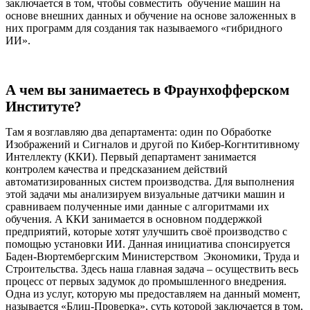
заключается в том, чтобы совместить
обучение машин на
основе внешних данных и обучение на основе заложенных в
них программ для создания так называемого «гибридного
ИИ».
А чем вы занимаетесь в Фраунхофферском
Институте?
Там я возглавляю два департамента: один по Обработке
Изображений и Сигналов и другой по Кибер-Когнтитивному
Интеллекту (ККИ). Первый департамент занимается
контролем качества и предсказанием действий
автоматизированных систем производства. Для выполнения
этой задачи мы анализируем визуальные датчики машин и
сравниваем полученные ими данные с алгоритмами их
обучения. А ККИ занимается в основном поддержкой
предприятий, которые хотят улучшить своё производство с
помощью установки ИИ. Данная инициатива спонсируется
Баден-Вюртембергским Министерством
Экономики, Труда и
Строительства. Здесь наша главная задача – осуществить весь
процесс от первых задумок до промышленного внедрения.
Одна из услуг, которую мы предоставляем на данный момент,
называется «Блиц-Проверка», суть которой заключается в том,