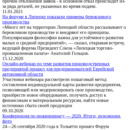
причин отклонения заявок - в основном отказ происходит из-
за ряда деталей, не указанных во время подачи.
11.01.2021
На форуме в Липецке показали примеры бережливого
производства
«Много лет на территории Липецкой области рассказывают о
бережливом производстве и внедряют его принципы.
Популяризация философии важна для устойчивого развития
малых и средний предприятий», — сказал, открывая встречу,
ведущий форума Президент Союза «Липецкая торгово-
промышленная палата» Анатолий Гольцов.
15.12.2020
Онлайн-вебинар по теме развития производственных
предприятий прошел для предпринимателей Еврейской
автономной области
Участники вебинара рассмотрели пошаговый метод
составления индивидуальной карты развития предприятия,
позволяющей или модернизировать свое производство,
приобрести новое оборудование, получить доступ к
финансовым и материальным ресурсам, найти новые
источники сбыта своей продукции
09.10.2020
Конференция по инжинирингу — 2020. Итоги, резолюции,
фото
24—26 сентября 2020 года в Тольятти прошел Форум