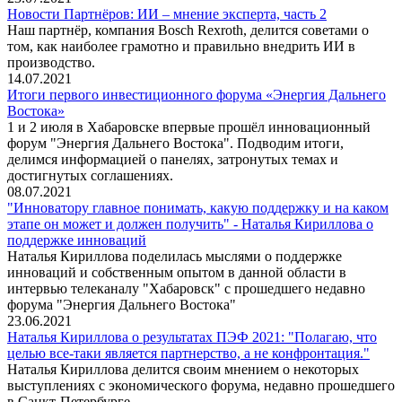
Новости Партнёров: ИИ – мнение эксперта, часть 2
Наш партнёр, компания Bosch Rexroth, делится советами о
том, как наиболее грамотно и правильно внедрить ИИ в
производство.
14.07.2021
Итоги первого инвестиционного форума «Энергия Дальнего
Востока»
1 и 2 июля в Хабаровске впервые прошёл инновационный
форум "Энергия Дальнего Востока". Подводим итоги,
делимся информацией о панелях, затронутых темах и
достигнутых соглашениях.
08.07.2021
"Инноватору главное понимать, какую поддержку и на каком
этапе он может и должен получить" - Наталья Кириллова о
поддержке инноваций
Наталья Кириллова поделилась мыслями о поддержке
инноваций и собственным опытом в данной области в
интервью телеканалу "Хабаровск" с прошедшего недавно
форума "Энергия Дальнего Востока"
23.06.2021
Наталья Кириллова о результатах ПЭФ 2021: "Полагаю, что
целью все-таки является партнерство, а не конфронтация."
Наталья Кириллова делится своим мнением о некоторых
выступлениях с экономического форума, недавно прошедшего
в Санкт-Петербурге.