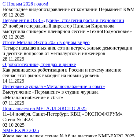
С Новым 2026 годом!
Новогоднее видеопоздравление от компании Перманент К&М
09.12.2025
Перманент в ОЭЗ «Дубна»: стратегия роста и технологии
27 ноября генеральный директор Наталья Кириллова
выступила спикером пленарной сессии «ТехноПодмосковье»
02.12.2025
Итоги Металл-Экспо 2025 в одном видео
Четыре насыщенных дня, сотни встреч, живые демонстрации
и десятки вопросов от металлургов и инженеров
28.11.2025
О робототехнике, трендах и рынке
Как развивается роботизация в России и почему именно
сейчас этот рынок выходит на новый уровень
14.11.2025
Интервью журнала «Металлоснабжение и сбыт»
Выступление «Перманент» в студии журнала
«Металлоснабжение и сбыт»
07.11.2025
Приглашаем на МЕТАЛЛ-ЭКСПО 2025
11–14 ноября, Санкт-Петербург, КВЦ «ЭКСПОФОРУМ»,
Стенд № 5Е23
02.10.2025
NMF-EXPO 2025
Ждем вас на нашем стенде №А6 на выставке NMF-EXPO 2025