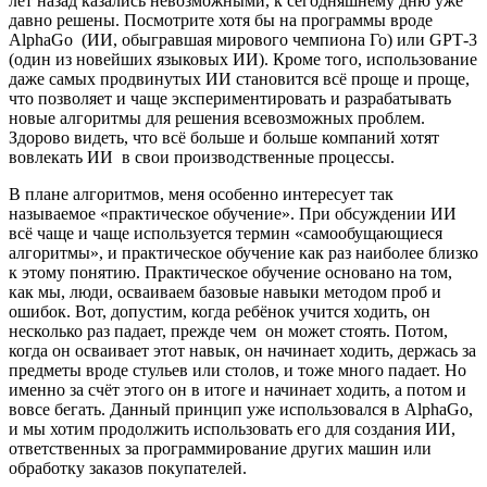
лет назад казались невозможными, к сегодняшнему дню уже
давно решены. Посмотрите хотя бы на программы вроде
AlphaGo
(ИИ, обыгравшая мирового чемпиона Го) или
GPT
-3
(один из новейших языковых ИИ). Кроме того, использование
даже самых продвинутых ИИ становится всё проще и проще,
что позволяет и чаще экспериментировать и разрабатывать
новые алгоритмы для решения всевозможных проблем.
Здорово видеть, что всё больше и больше компаний хотят
вовлекать ИИ
в свои производственные процессы.
В плане алгоритмов, меня особенно интересует так
называемое «практическое обучение». При обсуждении ИИ
всё чаще и чаще используется термин «самообущающиеся
алгоритмы», и практическое обучение как раз наиболее близко
к этому понятию. Практическое обучение основано на том,
как мы, люди, осваиваем базовые навыки методом проб и
ошибок. Вот, допустим, когда ребёнок учится ходить, он
несколько раз падает, прежде чем
он может стоять. Потом,
когда он осваивает этот навык, он начинает ходить, держась за
предметы вроде стульев или столов, и тоже много падает. Но
именно за счёт этого он в итоге и начинает ходить, а потом и
вовсе бегать. Данный принцип уже использовался в
AlphaGo
,
и мы хотим продолжить использовать его для создания ИИ,
ответственных за программирование других машин или
обработку заказов покупателей.