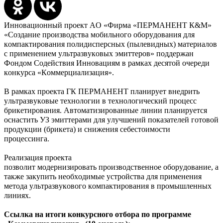
Инновационный проект АО «Фирма «ПЕРМАНЕНТ К&М»
«Создание производства мобильного оборудования для
компактирования полидисперсных (пылевидных) материалов
с применением ультразвуковых эмиттеров» поддержан
Фондом Содействия Инновациям в рамках десятой очереди
конкурса «Коммерциализация».
В рамках проекта ГК ПЕРМАНЕНТ планирует
внедрить
ультразвуковые технологии
в технологический процесс
брикетирования
.
Автоматизированные
линии планируется
оснастить
УЗ эмиттерами для
улучшений
показателей готовой
продукции (брикет
а)
и
снижения себестоимости
процессинга.
Реализация проекта
позволит
модернизировать
производственное
оборудование
, а
также
закупить
необходимые устройства для применения
метода ультразвукового компактирования
в промышленных
линиях
.
Ссылка на итоги конкурсного отбора по программе