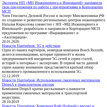
Эксперты НП «МЦ Инжиниринга и Инноваций» направили
свои предложения по работе с предприятиями в Корпорацию
МСП
Член Генсовета Деловой России и эксперт Минэкономики РФ
по созданию и развитию региональных центров инжиниринга
Наталья Кириллова совместно с НП «МЦ Инжиниринга и
Инноваций» разработали и направили в Корпорацию МСП
предложения по программе «Выращивание» и
«Акселерация».
20.01.2020
Новости Партнёров: 5G в действии
Один из наших партнёров, немецкая компания Bosch Rexroth,
делится инновациями, которые привнесёт в жизнь
предпринимателей внедрение 5G-сетей в серии статей,
историй и интервью с экспертами. В первой части данной
серии вашему вниманию представляется краткий обзор
возможного промышленного использования 5G.
12.12.2019
Новости Партнёров: Использование смазочных материалов
DropsA в транспортном секторе
Компания DropsA кратко рассказывает о важности
применения смазочных материалов в транспортной
индустрии.
28.10.2019
Новости Партнёров: Компания Roth Hydraulics вводит в