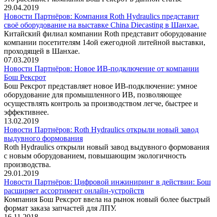
29.04.2019
Новости Партнёров: Компания Roth Hydraulics представит
своё оборудование на выставке China Diecasting в Шанхае.
Китайский филиал компании Roth представит оборудование
компании посетителям 14ой ежегодной литейной выставки,
проходящей в Шанхае.
07.03.2019
Новости Партнёров: Новое ИВ-подключение от компании
Бош Рексрот
Бош Рексрот представляет новое ИВ-подключение: умное
оборудование для промышленного ИВ, позволяющее
осуществлять контроль за производством легче, быстрее и
эффективнее.
13.02.2019
Новости Партнёров: Roth Hydraulics открыли новый завод
выдувного формования
Roth Hydraulics открыли новый завод выдувного формования
с новым оборудованием, повышающим экологичность
производства.
29.01.2019
Новости Партнёров: Цифровой инжиниринг в действии: Бош
расширяет ассортимент онлайн-устройств
Компания Бош Рексрот ввела на рынок новый более быстрый
формат заказа запчастей для ЛПУ.
16.11.2018