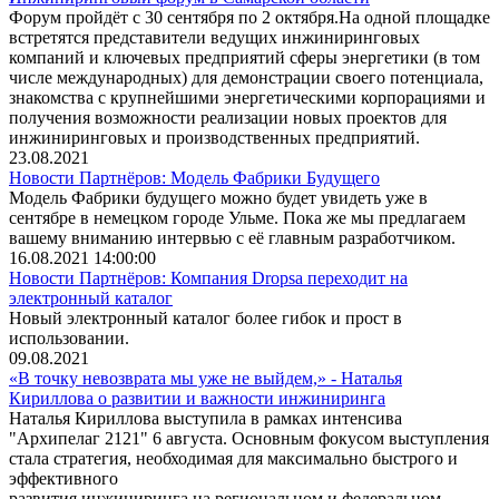
Форум пройдёт с 30 сентября по 2 октября.На одной площадке
встретятся представители ведущих инжиниринговых
компаний и ключевых предприятий сферы энергетики (в том
числе международных) для демонстрации своего потенциала,
знакомства с крупнейшими энергетическими корпорациями и
получения возможности реализации новых проектов для
инжиниринговых и производственных предприятий.
23.08.2021
Новости Партнёров: Модель Фабрики Будущего
Модель Фабрики будущего можно будет увидеть уже в
сентябре в немецком городе Ульме. Пока же мы предлагаем
вашему вниманию интервью с её главным разработчиком.
16.08.2021 14:00:00
Новости Партнёров: Компания Dropsa переходит на
электронный каталог
Новый электронный каталог более гибок и прост в
использовании.
09.08.2021
«В точку невозврата мы уже не выйдем,» - Наталья
Кириллова о развитии и важности инжиниринга
Наталья Кириллова выступила в рамках интенсива
"Архипелаг 2121" 6 августа. Основным фокусом выступления
стала стратегия, необходимая для максимально быстрого и
эффективного
развития инжиниринга на региональном и федеральном