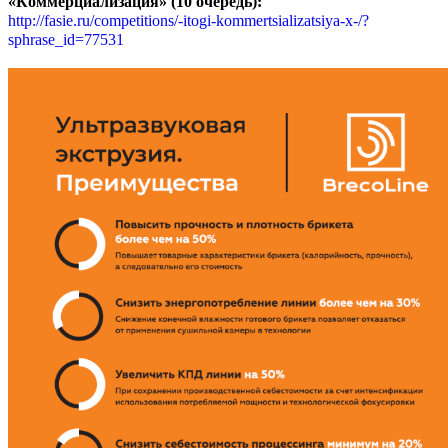
«Коммерциализация» (
10
очередь)
:
http://fasie.ru/competitions/-itogi-kommertsializatsiya-x-/?
sphrase_id=77531