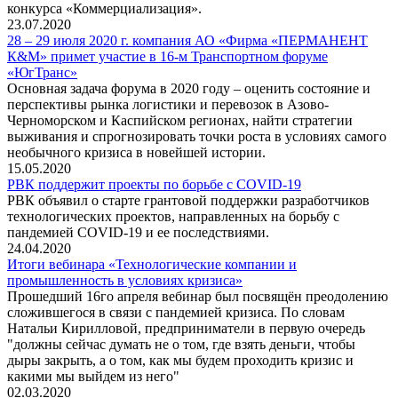
конкурса «Коммерциализация».
23.07.2020
28 – 29 июля 2020 г. компания АО «Фирма «ПЕРМАНЕНТ
К&М» примет участие в 16-м Транспортном форуме
«ЮгТранс»
Основная задача форума в 2020 году – оценить состояние и
перспективы рынка логистики и перевозок в Азово-
Черноморском и Каспийском регионах, найти стратегии
выживания и спрогнозировать точки роста в условиях самого
необычного кризиса в новейшей истории.
15.05.2020
РВК поддержит проекты по борьбе с COVID-19
РВК объявил о старте грантовой поддержки разработчиков
технологических проектов, направленных на борьбу с
пандемией COVID-19 и ее последствиями.
24.04.2020
Итоги вебинара «Технологические компании и
промышленность в условиях кризиса»
Прошедший 16го апреля вебинар был посвящён преодолению
сложившегося в связи с пандемией кризиса. По словам
Натальи Кирилловой, предприниматели в первую очередь
"должны сейчас думать не о том, где взять деньги, чтобы
дыры закрыть, а о том, как мы будем проходить кризис и
какими мы выйдем из него"
02.03.2020