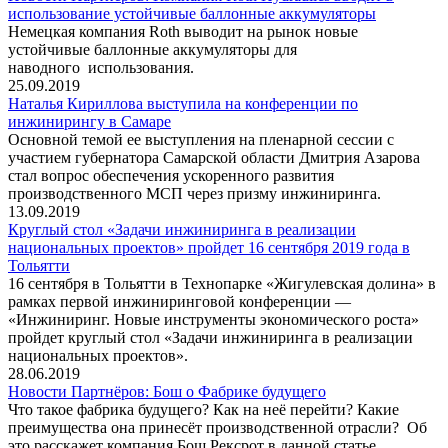
использование устойчивые баллонные аккумуляторы
Немецкая компания Roth выводит на рынок новые
устойчивые баллонные аккумуляторы для
наводного использования.
25.09.2019
Наталья Кириллова выступила на конференции по
инжинирингу в Самаре
Основной темой ее выступления на пленарной сессии с
участием губернатора Самарской области Дмитрия Азарова
стал вопрос обеспечения ускоренного развития
производственного МСП через призму инжиниринга.
13.09.2019
Круглый стол «Задачи инжиниринга в реализации
национальных проектов» пройдет 16 сентября 2019 года в
Тольятти
16 сентября в Тольятти в Технопарке «Жигулевская долина» в
рамках первой инжиниринговой конференции —
«Инжиниринг. Новые инструменты экономического роста»
пройдет круглый стол «Задачи инжиниринга в реализации
национальных проектов».
28.06.2019
Новости Партнёров: Бош о Фабрике будущего
Что такое фабрика будущего? Как на неё перейти? Какие
преимущества она принесёт производственной отрасли? Об
это расскажет компания Бош Рексрот в данной статье