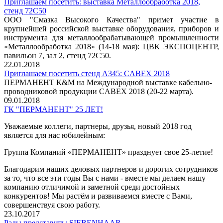
Приглашаем посетить: выставка Металлообработка 2018,
стенд 72C50
ООО "Смазка Высокого Качества" примет участие в
крупнейшей российской выставке оборудования, приборов и
инструмента для металлообрабатывающей промышленности
«Металлообработка 2018» (14-18 мая): ЦВК ЭКСПОЦЕНТР,
павильон 7, зал 2, стенд 72C50.
22.01.2018
Приглашаем посетить стенд А345: CABEX 2018
ПЕРМАНЕНТ К&М на Международной выставке кабельно-
проводниковой продукции CABEX 2018 (20-22 марта).
09.01.2018
ГК "ПЕРМАНЕНТ" 25 ЛЕТ!
Уважаемые коллеги, партнеры, друзья, новый 2018 год
является для нас юбилейным:
Группа Компаний «ПЕРМАНЕНТ» празднует свое 25-летие!
Благодарим наших деловых партнеров и дорогих сотрудников
за то, что все эти годы Вы с нами - вместе мы делаем нашу
компанию отличимой и заметной среди достойных
конкурентов! Мы растём и развиваемся вместе с Вами,
совершенствуя свою работу.
23.10.2017
Рады представить: SIEBENHAAR