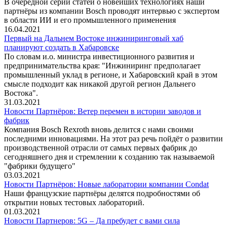
В очередной серии статей о новейших технологиях наши
партнёры из компании Bosch проводят интервью с экспертом
в области ИИ и его промышленного применения
16.04.2021
Первый на Дальнем Востоке инжиниринговый хаб
планируют создать в Хабаровске
По словам и.о. министра инвестиционного развития и
предпринимательства края: "Инжиниринг предполагает
промышленный уклад в регионе, и Хабаровский край в этом
смысле подходит как никакой другой регион Дальнего
Востока".
31.03.2021
Новости Партнёров: Ветер перемен в истории заводов и
фабрик
Компания Bosch Rexroth вновь делится с нами своими
последними инновациями. На этот раз речь пойдёт о развитии
производственной отрасли от самых первых фабрик до
сегодняшнего дня и стремлении к созданию так называемой
"фабрики будущего"
03.03.2021
Новости Партнёров: Новые лаборатории компании Condat
Наши французские партнёры делятся подробностями об
открытии новых тестовых лабораторий.
01.03.2021
Новости Партнеров: 5G – Да пребудет с вами сила