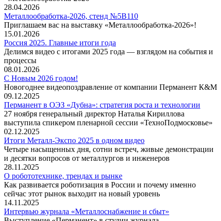
28.04.2026
Металлообработка-2026, стенд №5В110
Приглашаем вас на выставку «Металлообработка-2026»!
15.01.2026
Россия 2025. Главные итоги года
Делимся видео с итогами 2025 года — взглядом на события и
процессы
08.01.2026
С Новым 2026 годом!
Новогоднее видеопоздравление от компании Перманент К&М
09.12.2025
Перманент в ОЭЗ «Дубна»: стратегия роста и технологии
27 ноября генеральный директор Наталья Кириллова
выступила спикером пленарной сессии «ТехноПодмосковье»
02.12.2025
Итоги Металл-Экспо 2025 в одном видео
Четыре насыщенных дня, сотни встреч, живые демонстрации
и десятки вопросов от металлургов и инженеров
28.11.2025
О робототехнике, трендах и рынке
Как развивается роботизация в России и почему именно
сейчас этот рынок выходит на новый уровень
14.11.2025
Интервью журнала «Металлоснабжение и сбыт»
Выступление «Перманент» в студии журнала