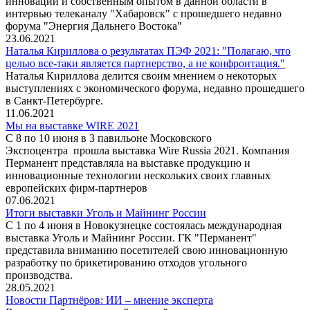
инноваций и собственным опытом в данной области в
интервью телеканалу "Хабаровск" с прошедшего недавно
форума "Энергия Дальнего Востока"
23.06.2021
Наталья Кириллова о результатах ПЭФ 2021: "Полагаю, что
целью все-таки является партнерство, а не конфронтация."
Наталья Кириллова делится своим мнением о некоторых
выступлениях с экономического форума, недавно прошедшего
в Санкт-Петербурге.
11.06.2021
Мы на выставке WIRE 2021
С 8 по 10 июня в 3 павильоне Московского
Экспоцентра прошла выставка Wire Russia 2021. Компания
Перманент представляла на выставке продукцию и
инновационные технологии нескольких своих главных
европейских фирм-партнеров
07.06.2021
Итоги выставки Уголь и Майнинг России
С 1 по 4 июня в Новокузнецке состоялась международная
выставка Уголь и Майнинг России. ГК "Перманент"
представила вниманию посетителей свою инновационную
разработку по брикетированию отходов угольного
производства.
28.05.2021
Новости Партнёров: ИИ – мнение эксперта