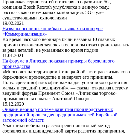
Продолжая серию статей и интервью о развитии 5G,
компания Bosch Rexroth углубляется в данную тему,
рассказывая о возможных комбинациях 5G c уже
существующими технологиями
19.02.2021
Названы основные ошибки в заявках на конкурс
«Коммерциализация»
Во время часового вебинара были названы 10 главных
причин отклонения заявок - в основном отказ происходит из-
за ряда деталей, не указанных во время подачи.
11.01.2021
На форуме в Липецке показали примеры бережливого
производства
«Много лет на территории Липецкой области рассказывают о
бережливом производстве и внедряют его принципы.
Популяризация философии важна для устойчивого развития
малых и средний предприятий», — сказал, открывая встречу,
ведущий форума Президент Союза «Липецкая торгово-
промышленная палата» Анатолий Гольцов.
15.12.2020
Онлайн-вебинар по теме развития производственных
предприятий прошел для предпринимателей Еврейской
автономной области
Участники вебинара рассмотрели пошаговый метод
составления индивидуальной карты развития предприятия,