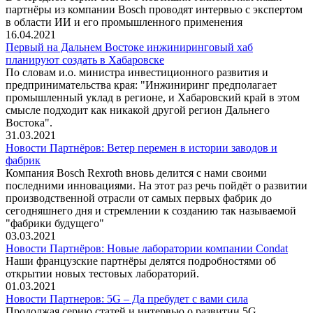
партнёры из компании Bosch проводят интервью с экспертом
в области ИИ и его промышленного применения
16.04.2021
Первый на Дальнем Востоке инжиниринговый хаб
планируют создать в Хабаровске
По словам и.о. министра инвестиционного развития и
предпринимательства края: "Инжиниринг предполагает
промышленный уклад в регионе, и Хабаровский край в этом
смысле подходит как никакой другой регион Дальнего
Востока".
31.03.2021
Новости Партнёров: Ветер перемен в истории заводов и
фабрик
Компания Bosch Rexroth вновь делится с нами своими
последними инновациями. На этот раз речь пойдёт о развитии
производственной отрасли от самых первых фабрик до
сегодняшнего дня и стремлении к созданию так называемой
"фабрики будущего"
03.03.2021
Новости Партнёров: Новые лаборатории компании Condat
Наши французские партнёры делятся подробностями об
открытии новых тестовых лабораторий.
01.03.2021
Новости Партнеров: 5G – Да пребудет с вами сила
Продолжая серию статей и интервью о развитии 5G,