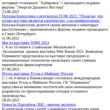
интервью телеканалу "Хабаровск" с прошедшего недавно
форума "Энергия Дальнего Востока"
23.06.2021
Наталья Кириллова о результатах ПЭФ 2021: "Полагаю, что
целью все-таки является партнерство, а не конфронтация."
Наталья Кириллова делится своим мнением о некоторых
выступлениях с экономического форума, недавно прошедшего
в Санкт-Петербурге.
11.06.2021
Мы на выставке WIRE 2021
С 8 по 10 июня в 3 павильоне Московского
Экспоцентра прошла выставка Wire Russia 2021. Компания
Перманент представляла на выставке продукцию и
инновационные технологии нескольких своих главных
европейских фирм-партнеров
07.06.2021
Итоги выставки Уголь и Майнинг России
С 1 по 4 июня в Новокузнецке состоялась международная
выставка Уголь и Майнинг России. ГК "Перманент"
представила вниманию посетителей свою инновационную
разработку по брикетированию отходов угольного
производства.
28.05.2021
Новости Партнёров: ИИ – мнение эксперта
В очередной серии статей о новейших технологиях наши