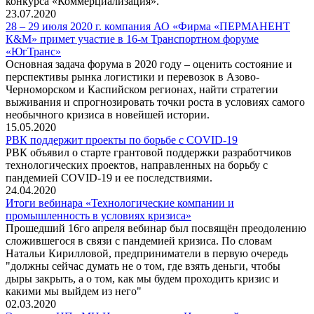
конкурса «Коммерциализация».
23.07.2020
28 – 29 июля 2020 г. компания АО «Фирма «ПЕРМАНЕНТ
К&М» примет участие в 16-м Транспортном форуме
«ЮгТранс»
Основная задача форума в 2020 году – оценить состояние и
перспективы рынка логистики и перевозок в Азово-
Черноморском и Каспийском регионах, найти стратегии
выживания и спрогнозировать точки роста в условиях самого
необычного кризиса в новейшей истории.
15.05.2020
РВК поддержит проекты по борьбе с COVID-19
РВК объявил о старте грантовой поддержки разработчиков
технологических проектов, направленных на борьбу с
пандемией COVID-19 и ее последствиями.
24.04.2020
Итоги вебинара «Технологические компании и
промышленность в условиях кризиса»
Прошедший 16го апреля вебинар был посвящён преодолению
сложившегося в связи с пандемией кризиса. По словам
Натальи Кирилловой, предприниматели в первую очередь
"должны сейчас думать не о том, где взять деньги, чтобы
дыры закрыть, а о том, как мы будем проходить кризис и
какими мы выйдем из него"
02.03.2020