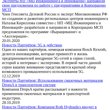
Эксперты НП «МЦ Инжиниринга и Инноваций» направили
свои предложения по работе с предприятиями в Корпорацию
МСП
Член Генсовета Деловой России и эксперт Минэкономики РФ
по созданию и развитию региональных центров инжиниринга
Наталья Кириллова совместно с НП «МЦ Инжиниринга и
Инноваций» разработали и направили в Корпорацию МСП
предложения по программе «Выращивание» и
«Акселерация».
20.01.2020
Новости Партнёров: 5G в действии
Один из наших партнёров, немецкая компания Bosch Rexroth,
делится инновациями, которые привнесёт в жизнь
предпринимателей внедрение 5G-сетей в серии статей,
историй и интервью с экспертами. В первой части данной
серии вашему вниманию представляется краткий обзор
возможного промышленного использования 5G.
12.12.2019
Новости Партнёров: Использование смазочных материалов
DropsA в транспортном секторе
Компания DropsA кратко рассказывает о важности
применения смазочных материалов в транспортной
индустрии.
28.10.2019
Новости Партнёров: Компания Roth Hydraulics вводит в