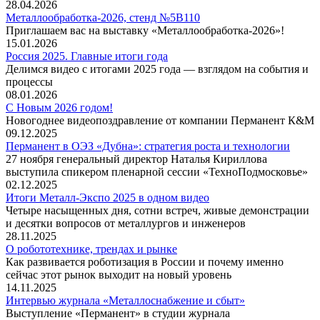
28.04.2026
Металлообработка-2026, стенд №5В110
Приглашаем вас на выставку «Металлообработка-2026»!
15.01.2026
Россия 2025. Главные итоги года
Делимся видео с итогами 2025 года — взглядом на события и
процессы
08.01.2026
С Новым 2026 годом!
Новогоднее видеопоздравление от компании Перманент К&М
09.12.2025
Перманент в ОЭЗ «Дубна»: стратегия роста и технологии
27 ноября генеральный директор Наталья Кириллова
выступила спикером пленарной сессии «ТехноПодмосковье»
02.12.2025
Итоги Металл-Экспо 2025 в одном видео
Четыре насыщенных дня, сотни встреч, живые демонстрации
и десятки вопросов от металлургов и инженеров
28.11.2025
О робототехнике, трендах и рынке
Как развивается роботизация в России и почему именно
сейчас этот рынок выходит на новый уровень
14.11.2025
Интервью журнала «Металлоснабжение и сбыт»
Выступление «Перманент» в студии журнала