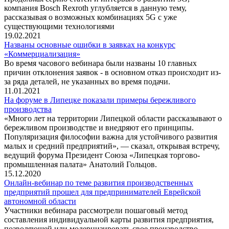
компания Bosch Rexroth углубляется в данную тему,
рассказывая о возможных комбинациях 5G c уже
существующими технологиями
19.02.2021
Названы основные ошибки в заявках на конкурс
«Коммерциализация»
Во время часового вебинара были названы 10 главных
причин отклонения заявок - в основном отказ происходит из-
за ряда деталей, не указанных во время подачи.
11.01.2021
На форуме в Липецке показали примеры бережливого
производства
«Много лет на территории Липецкой области рассказывают о
бережливом производстве и внедряют его принципы.
Популяризация философии важна для устойчивого развития
малых и средний предприятий», — сказал, открывая встречу,
ведущий форума Президент Союза «Липецкая торгово-
промышленная палата» Анатолий Гольцов.
15.12.2020
Онлайн-вебинар по теме развития производственных
предприятий прошел для предпринимателей Еврейской
автономной области
Участники вебинара рассмотрели пошаговый метод
составления индивидуальной карты развития предприятия,
позволяющей или модернизировать свое производство,