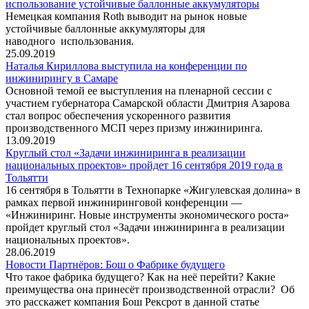
использование устойчивые баллонные аккумуляторы
Немецкая компания Roth выводит на рынок новые
устойчивые баллонные аккумуляторы для
наводного использования.
25.09.2019
Наталья Кириллова выступила на конференции по
инжинирингу в Самаре
Основной темой ее выступления на пленарной сессии с
участием губернатора Самарской области Дмитрия Азарова
стал вопрос обеспечения ускоренного развития
производственного МСП через призму инжиниринга.
13.09.2019
Круглый стол «Задачи инжиниринга в реализации
национальных проектов» пройдет 16 сентября 2019 года в
Тольятти
16 сентября в Тольятти в Технопарке «Жигулевская долина» в
рамках первой инжиниринговой конференции —
«Инжиниринг. Новые инструменты экономического роста»
пройдет круглый стол «Задачи инжиниринга в реализации
национальных проектов».
28.06.2019
Новости Партнёров: Бош о Фабрике будущего
Что такое фабрика будущего? Как на неё перейти? Какие
преимущества она принесёт производственной отрасли? Об
это расскажет компания Бош Рексрот в данной статье