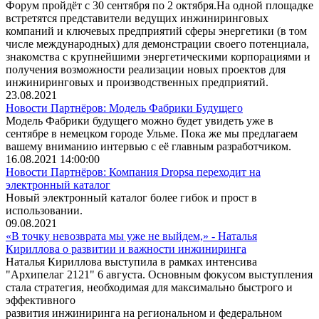
Форум пройдёт с 30 сентября по 2 октября.На одной площадке
встретятся представители ведущих инжиниринговых
компаний и ключевых предприятий сферы энергетики (в том
числе международных) для демонстрации своего потенциала,
знакомства с крупнейшими энергетическими корпорациями и
получения возможности реализации новых проектов для
инжиниринговых и производственных предприятий.
23.08.2021
Новости Партнёров: Модель Фабрики Будущего
Модель Фабрики будущего можно будет увидеть уже в
сентябре в немецком городе Ульме. Пока же мы предлагаем
вашему вниманию интервью с её главным разработчиком.
16.08.2021 14:00:00
Новости Партнёров: Компания Dropsa переходит на
электронный каталог
Новый электронный каталог более гибок и прост в
использовании.
09.08.2021
«В точку невозврата мы уже не выйдем,» - Наталья
Кириллова о развитии и важности инжиниринга
Наталья Кириллова выступила в рамках интенсива
"Архипелаг 2121" 6 августа. Основным фокусом выступления
стала стратегия, необходимая для максимально быстрого и
эффективного
развития инжиниринга на региональном и федеральном