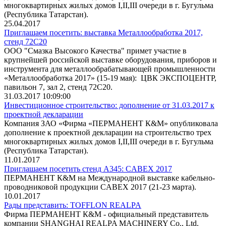
многоквартирных жилых домов I,II,III очереди в г. Бугульма
(Республика Татарстан).
25.04.2017
Приглашаем посетить: выставка Металлообработка 2017,
стенд 72C20
ООО "Смазка Высокого Качества" примет участие в
крупнейшей российской выставке оборудования, приборов и
инструмента для металлообрабатывающей промышленности
«Металлообработка 2017» (15-19 мая): ЦВК ЭКСПОЦЕНТР,
павильон 7, зал 2, стенд 72C20.
31.03.2017 10:09:00
Инвестиционное строительство: дополнение от 31.03.2017 к
проектной декларации
Компания ЗАО «Фирма «ПЕРМАНЕНТ К&М» опубликовала
дополнение к проектной декларации на строительство трех
многоквартирных жилых домов I,II,III очереди в г. Бугульма
(Республика Татарстан).
11.01.2017
Приглашаем посетить стенд А345: CABEX 2017
ПЕРМАНЕНТ К&М на Международной выставке кабельно-
проводниковой продукции CABEX 2017 (21-23 марта).
10.01.2017
Рады представить: TOFFLON REALPA
Фирма ПЕРМАНЕНТ К&М - официальный представитель
компании SHANGHAI REALPA MACHINERY Co., Ltd.