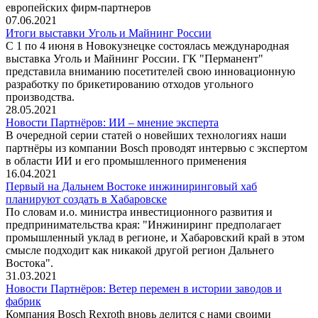
европейских фирм-партнеров
07.06.2021
Итоги выставки Уголь и Майнинг России
С 1 по 4 июня в Новокузнецке состоялась международная
выставка Уголь и Майнинг России. ГК "Перманент"
представила вниманию посетителей свою инновационную
разработку по брикетированию отходов угольного
производства.
28.05.2021
Новости Партнёров: ИИ – мнение эксперта
В очередной серии статей о новейших технологиях наши
партнёры из компании Bosch проводят интервью с экспертом
в области ИИ и его промышленного применения
16.04.2021
Первый на Дальнем Востоке инжиниринговый хаб
планируют создать в Хабаровске
По словам и.о. министра инвестиционного развития и
предпринимательства края: "Инжиниринг предполагает
промышленный уклад в регионе, и Хабаровский край в этом
смысле подходит как никакой другой регион Дальнего
Востока".
31.03.2021
Новости Партнёров: Ветер перемен в истории заводов и
фабрик
Компания Bosch Rexroth вновь делится с нами своими