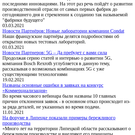
последними инновациями. На этот раз речь пойдёт о развитии
производственной отрасли от самых первых фабрик до
сегодняшнего дня и стремлении к созданию так называемой
"фабрики будущего"
03.03.2021
Новости Партнёров: Новые лаборатории компании Condat
Наши французские партнёры делятся подробностями об
открытии новых тестовых лабораторий.
01.03.2021
Новости Партнеров: 5G – Да пребудет с вами сила
Продолжая серию статей и интервью о развитии 5G,
компания Bosch Rexroth углубляется в данную тему,
рассказывая о возможных комбинациях 5G c уже
существующими технологиями
19.02.2021
Названы основные ошибки в заявках на конкурс
«Коммерциализация»
Во время часового вебинара были названы 10 главных
причин отклонения заявок - в основном отказ происходит из-
за ряда деталей, не указанных во время подачи.
11.01.2021
На форуме в Липецке показали примеры бережливого
производства
«Много лет на территории Липецкой области рассказывают о
бережливом производстве и внедряют его принципы.