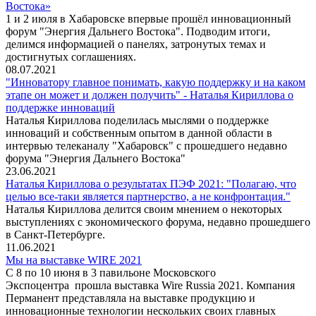
Востока»
1 и 2 июля в Хабаровске впервые прошёл инновационный
форум "Энергия Дальнего Востока". Подводим итоги,
делимся информацией о панелях, затронутых темах и
достигнутых соглашениях.
08.07.2021
"Инноватору главное понимать, какую поддержку и на каком
этапе он может и должен получить" - Наталья Кириллова о
поддержке инноваций
Наталья Кириллова поделилась мыслями о поддержке
инноваций и собственным опытом в данной области в
интервью телеканалу "Хабаровск" с прошедшего недавно
форума "Энергия Дальнего Востока"
23.06.2021
Наталья Кириллова о результатах ПЭФ 2021: "Полагаю, что
целью все-таки является партнерство, а не конфронтация."
Наталья Кириллова делится своим мнением о некоторых
выступлениях с экономического форума, недавно прошедшего
в Санкт-Петербурге.
11.06.2021
Мы на выставке WIRE 2021
С 8 по 10 июня в 3 павильоне Московского
Экспоцентра прошла выставка Wire Russia 2021. Компания
Перманент представляла на выставке продукцию и
инновационные технологии нескольких своих главных