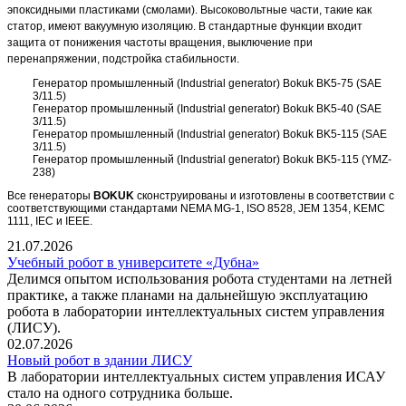
эпоксидными пластиками (смолами). Высоковольтные части, такие как
статор, имеют вакуумную изоляцию. В стандартные функции входит
защита от понижения частоты вращения, выключение при
перенапряжении, подстройка стабильности.
Генератор промышленный (Industrial generator) Bokuk BK5-75 (SAE
3/11.5)
Генератор промышленный (Industrial generator) Bokuk BK5-40 (SAE
3/11.5)
Генератор промышленный (Industrial generator) Bokuk BK5-115 (SAE
3/11.5)
Генератор промышленный (Industrial generator) Bokuk BK5-115 (YMZ-
238)
Все генераторы
BOKUK
сконструированы и изготовлены в соответствии с
соответствующими стандартами NEMA MG-1, ISO 8528, JEM 1354, KEMC
1111, IEC и IEEE.
21.07.2026
Учебный робот в университете «Дубна»
Делимся опытом использования робота студентами на летней
практике, а также планами на дальнейшую эксплуатацию
робота в лаборатории интеллектуальных систем управления
(ЛИСУ).
02.07.2026
Новый робот в здании ЛИСУ
В лаборатории интеллектуальных систем управления ИСАУ
стало на одного сотрудника больше.