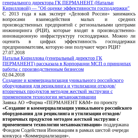
генерального директора ГК ПЕРМАНЕНТ (Натальи
Кирилловой) — "Об оценке эффективности господдержки"
С 2013 года я как эксперт «Деловой России» занимаюсь
вопросами взаимодействия малых и средних
производственных предприятий с региональными центрами
инжиниринга (РЦИ), которые входят в производственно-
инновационную инфраструктуру господдержки. Можно ли
оценить в цифрах эффективность господдержки
предпринимателям, которую они получают через РЦИ?
27.07.2018
Наталья Кириллова (генеральный директор ГК
ПЕРМАНЕНТ) рассказала в Корпорации МСП о принципах
работы с производственным бизнесом
02.04.2018
Создание и коммерциализация уникального российского
оборудования для рециклинга и утилизации отходов/
вторичных продуктов методом жесткой экструзии с
применением технологии механоактивации
Заявка АО «Фирма «ПЕРМАНЕНТ К&М» по проекту
«Создание и коммерциализация уникального российского
оборудования для рециклинга и утилизации отходов/
вторичных продуктов методом жесткой экструзии с
применением технологии механоактивации»
поддержана
Фондом Содействия Инновациям в рамках шестой очереди
конкурса «Коммерциализация».