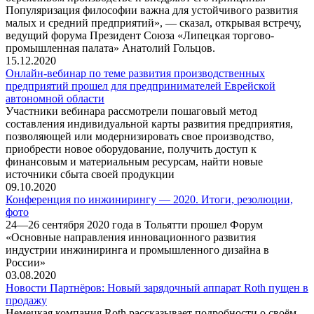
Популяризация философии важна для устойчивого развития
малых и средний предприятий», — сказал, открывая встречу,
ведущий форума Президент Союза «Липецкая торгово-
промышленная палата» Анатолий Гольцов.
15.12.2020
Онлайн-вебинар по теме развития производственных
предприятий прошел для предпринимателей Еврейской
автономной области
Участники вебинара рассмотрели пошаговый метод
составления индивидуальной карты развития предприятия,
позволяющей или модернизировать свое производство,
приобрести новое оборудование, получить доступ к
финансовым и материальным ресурсам, найти новые
источники сбыта своей продукции
09.10.2020
Конференция по инжинирингу — 2020. Итоги, резолюции,
фото
24—26 сентября 2020 года в Тольятти прошел Форум
«Основные направления инновационного развития
индустрии инжиниринга и промышленного дизайна в
России»
03.08.2020
Новости Партнёров: Новый зарядочный аппарат Roth пущен в
продажу
Немецкая компания Roth рассказывает подробности о своём