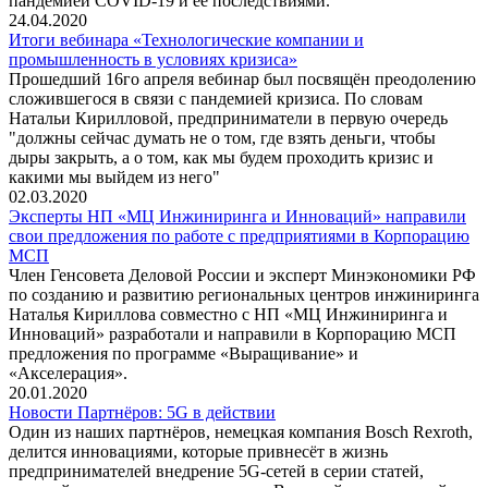
пандемией COVID-19 и ее последствиями.
24.04.2020
Итоги вебинара «Технологические компании и
промышленность в условиях кризиса»
Прошедший 16го апреля вебинар был посвящён преодолению
сложившегося в связи с пандемией кризиса. По словам
Натальи Кирилловой, предприниматели в первую очередь
"должны сейчас думать не о том, где взять деньги, чтобы
дыры закрыть, а о том, как мы будем проходить кризис и
какими мы выйдем из него"
02.03.2020
Эксперты НП «МЦ Инжиниринга и Инноваций» направили
свои предложения по работе с предприятиями в Корпорацию
МСП
Член Генсовета Деловой России и эксперт Минэкономики РФ
по созданию и развитию региональных центров инжиниринга
Наталья Кириллова совместно с НП «МЦ Инжиниринга и
Инноваций» разработали и направили в Корпорацию МСП
предложения по программе «Выращивание» и
«Акселерация».
20.01.2020
Новости Партнёров: 5G в действии
Один из наших партнёров, немецкая компания Bosch Rexroth,
делится инновациями, которые привнесёт в жизнь
предпринимателей внедрение 5G-сетей в серии статей,