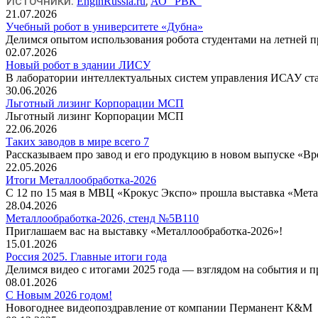
Источники:
,
EnginRussia.ru
АО "РВК"
21.07.2026
Учебный робот в университете «Дубна»
Делимся опытом использования робота студентами на летней п
02.07.2026
Новый робот в здании ЛИСУ
В лаборатории интеллектуальных систем управления ИСАУ ста
30.06.2026
Льготный лизинг Корпорации МСП
Льготный лизинг Корпорации МСП
22.06.2026
Таких заводов в мире всего 7
Рассказываем про завод и его продукцию в новом выпуске «Вре
22.05.2026
Итоги Металлообработка-2026
С 12 по 15 мая в МВЦ «Крокус Экспо» прошла выставка «Мета
28.04.2026
Металлообработка-2026, стенд №5В110
Приглашаем вас на выставку «Металлообработка-2026»!
15.01.2026
Россия 2025. Главные итоги года
Делимся видео с итогами 2025 года — взглядом на события и 
08.01.2026
С Новым 2026 годом!
Новогоднее видеопоздравление от компании Перманент К&М