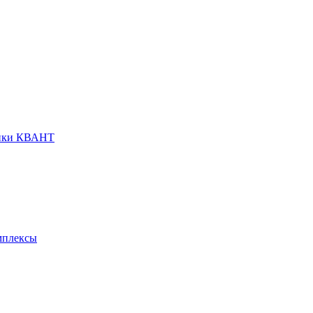
анки КВАНТ
мплексы