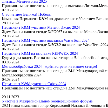
Литмаш.Металлургия 2025
Приглашаем вас посетить наш стенд на выставке Литмаш.Мета
07.05.2025
С 80-летием Великой Победы!
Компания Перманент К&М поздравляет вас с 80-летием Велик
28.10.2024
Перманент К&М участник Металл-Экспо 2024
Ждем Вас на нашем стенде №FG067 на выставке Металл-Экспо
20.08.2024
Перманент К&М участник выставки WasteTech-2024
Ждем Вас на нашем стенде №5G3.2 на выставке WasteTech-202
06.06.2024
Перманент К&М на выставке RENWEX-2024
Будем рады видеть Вас на нашем стенде на 5-й юбилейной ме
03.05.2024
Металлообработка-2024 - ждём встречи на нашем стенде!
Приглашаем вас посетить наш стенд на 24-й Международной 
Металлообработка 2024.
04.03.2024
Перманент K&M участник Cabex-2024
Приглашаем вас посетить наш стенд на 22-й Международной вы
29.11.2023
Участие в Межрегиональном кооперационном форуме
29.11 наша компания в лице Кирилловой Натальи Лимовны и 