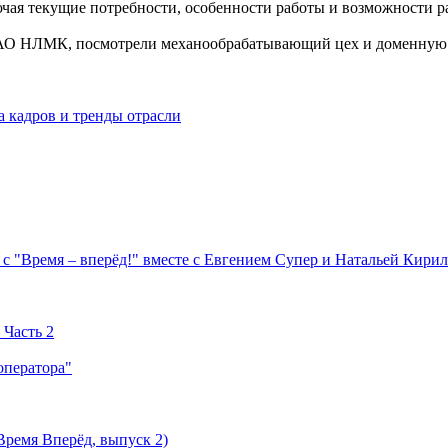
ая текущие потребности, особенности работы и возможности ра
ПАО НЛМК, посмотрели механообрабатывающий цех и доменную 
 кадров и тренды отрасли
с "Время – вперёд!" вместе с Евгением Супер и Натальей Кири
 Часть 2
оператора"
Время Вперёд, выпуск 2)