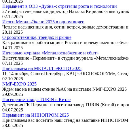
09.12.2025
Перманент в ОЭЗ «Дубна»: стратегия роста и технологии
27 ноября генеральный директор Наталья Кириллова выступил
02.12.2025
Итоги Металл-Экспо 2025 в одном видео
Четыре насыщенных дня, сотни встреч, живые демонстрации и 
28.11.2025
О робототехнике, трендах и рынке
Как развивается роботизация в России и почему именно сейча
14.11.2025
Интервью журнала «Металлоснабжение и сбыт»
Выступление «Перманент» в студии журнала «Металлоснабжен
07.11.2025
Приглашаем на МЕТАЛЛ-ЭКСПО 2025
11–14 ноября, Санкт-Петербург, КВЦ «ЭКСПОФОРУМ», Стен
02.10.2025
NMF-EXPO 2025
Ждем вас на нашем стенде №А6 на выставке NMF-EXPO 2025
29.09.2025
Посещение завода TURIN в Китае
Делегация ГК Перманент посетила завод TURIN (Китай) и про
04.07.2025
Перманент на ИННОПРОМ 2025
Приглашаем вас посетить наш стенд на выставке ИННОПРОМ 
28.05.2025