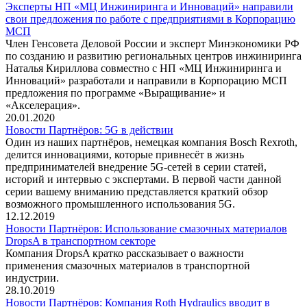
Эксперты НП «МЦ Инжиниринга и Инноваций» направили
свои предложения по работе с предприятиями в Корпорацию
МСП
Член Генсовета Деловой России и эксперт Минэкономики РФ
по созданию и развитию региональных центров инжиниринга
Наталья Кириллова совместно с НП «МЦ Инжиниринга и
Инноваций» разработали и направили в Корпорацию МСП
предложения по программе «Выращивание» и
«Акселерация».
20.01.2020
Новости Партнёров: 5G в действии
Один из наших партнёров, немецкая компания Bosch Rexroth,
делится инновациями, которые привнесёт в жизнь
предпринимателей внедрение 5G-сетей в серии статей,
историй и интервью с экспертами. В первой части данной
серии вашему вниманию представляется краткий обзор
возможного промышленного использования 5G.
12.12.2019
Новости Партнёров: Использование смазочных материалов
DropsA в транспортном секторе
Компания DropsA кратко рассказывает о важности
применения смазочных материалов в транспортной
индустрии.
28.10.2019
Новости Партнёров: Компания Roth Hydraulics вводит в