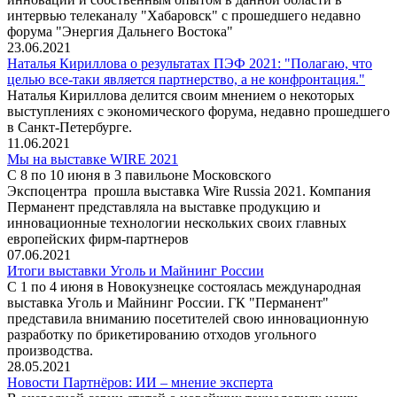
интервью телеканалу "Хабаровск" с прошедшего недавно
форума "Энергия Дальнего Востока"
23.06.2021
Наталья Кириллова о результатах ПЭФ 2021: "Полагаю, что
целью все-таки является партнерство, а не конфронтация."
Наталья Кириллова делится своим мнением о некоторых
выступлениях с экономического форума, недавно прошедшего
в Санкт-Петербурге.
11.06.2021
Мы на выставке WIRE 2021
С 8 по 10 июня в 3 павильоне Московского
Экспоцентра прошла выставка Wire Russia 2021. Компания
Перманент представляла на выставке продукцию и
инновационные технологии нескольких своих главных
европейских фирм-партнеров
07.06.2021
Итоги выставки Уголь и Майнинг России
С 1 по 4 июня в Новокузнецке состоялась международная
выставка Уголь и Майнинг России. ГК "Перманент"
представила вниманию посетителей свою инновационную
разработку по брикетированию отходов угольного
производства.
28.05.2021
Новости Партнёров: ИИ – мнение эксперта