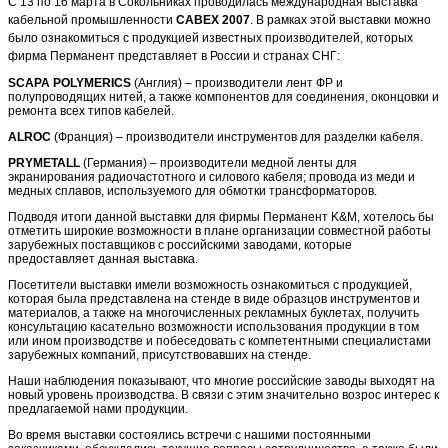
С 13 по 16 марта в Сокольниках проводилась международная выставка
кабельной промышленности
CABEX 2007
. В рамках этой выставки можно
было ознакомиться с продукцией известных производителей, которых
фирма Перманент представляет в России и странах СНГ:
SCAPA POLYMERICS
(Англия) – производители лент ФР и
полупроводящих нитей, а также компонентов для соединения, оконцовки и
ремонта всех типов кабелей.
ALROC
(Франция) – производители инструментов для разделки кабеля.
PRYMETALL
(Германия) – производители медной ленты для
экранирования радиочастотного и силового кабеля; провода из меди и
медных сплавов, используемого для обмотки трансформаторов.
Подводя итоги данной выставки для фирмы Перманент K&M, хотелось бы
отметить широкие возможности в плане организации совместной работы
зарубежных поставщиков с российскими заводами, которые
предоставляет данная выставка.
Посетители выставки имели возможность ознакомиться с продукцией,
которая была представлена на стенде в виде образцов инструментов и
материалов, а также на многочисленных рекламных буклетах, получить
консультацию касательно возможности использования продукции в том
или ином производстве и побеседовать с компетентными специалистами
зарубежных компаний, присутствовавших на стенде.
Наши наблюдения показывают, что многие российские заводы выходят на
новый уровень производства. В связи с этим значительно возрос интерес к
предлагаемой нами продукции.
Во время выставки состоялись встречи с нашими постоянными