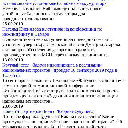
использование устойчивые баллонные аккумуляторы
Немецкая компания Roth выводит на рынок новые
устойчивые баллонные аккумуляторы для
наводного использования.
25.09.2019
Наталья Кириллова выступила на конференции по
инжинирингу в Самаре
Основной темой ее выступления на пленарной сессии с
участием губернатора Самарской области Дмитрия Азарова
стал вопрос обеспечения ускоренного развития
производственного МСП через призму инжиниринга.
13.09.2019
Круглый стол «Задачи инжиниринга в реализации
национальных проектов» пройдет 16 сентября 2019 года в
Тольятти
16 сентября в Тольятти в Технопарке «Жигулевская долина» в
рамках первой инжиниринговой конференции —
«Инжиниринг. Новые инструменты экономического роста»
пройдет круглый стол «Задачи инжиниринга в реализации
национальных проектов».
28.06.2019
Новости Партнёров: Бош о Фабрике будущего
Что такое фабрика будущего? Как на неё перейти? Какие
преимущества она принесёт производственной отрасли? Об
это расскажет компания Бош Рексрот в данной статье