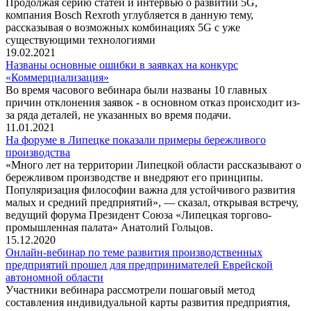
Продолжая серию статей и интервью о развитии 5G,
компания Bosch Rexroth углубляется в данную тему,
рассказывая о возможных комбинациях 5G c уже
существующими технологиями
19.02.2021
Названы основные ошибки в заявках на конкурс
«Коммерциализация»
Во время часового вебинара были названы 10 главных
причин отклонения заявок - в основном отказ происходит из-
за ряда деталей, не указанных во время подачи.
11.01.2021
На форуме в Липецке показали примеры бережливого
производства
«Много лет на территории Липецкой области рассказывают о
бережливом производстве и внедряют его принципы.
Популяризация философии важна для устойчивого развития
малых и средний предприятий», — сказал, открывая встречу,
ведущий форума Президент Союза «Липецкая торгово-
промышленная палата» Анатолий Гольцов.
15.12.2020
Онлайн-вебинар по теме развития производственных
предприятий прошел для предпринимателей Еврейской
автономной области
Участники вебинара рассмотрели пошаговый метод
составления индивидуальной карты развития предприятия,