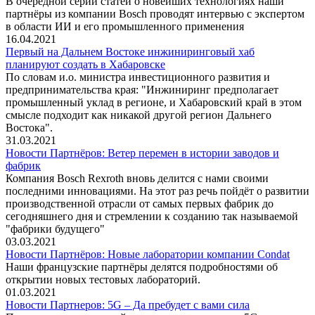
В очередной серии статей о новейших технологиях наши
партнёры из компании Bosch проводят интервью с экспертом
в области ИИ и его промышленного применения
16.04.2021
Первый на Дальнем Востоке инжиниринговый хаб
планируют создать в Хабаровске
По словам и.о. министра инвестиционного развития и
предпринимательства края: "Инжиниринг предполагает
промышленный уклад в регионе, и Хабаровский край в этом
смысле подходит как никакой другой регион Дальнего
Востока".
31.03.2021
Новости Партнёров: Ветер перемен в истории заводов и
фабрик
Компания Bosch Rexroth вновь делится с нами своими
последними инновациями. На этот раз речь пойдёт о развитии
производственной отрасли от самых первых фабрик до
сегодняшнего дня и стремлении к созданию так называемой
"фабрики будущего"
03.03.2021
Новости Партнёров: Новые лаборатории компании Condat
Наши французские партнёры делятся подробностями об
открытии новых тестовых лабораторий.
01.03.2021
Новости Партнеров: 5G – Да пребудет с вами сила