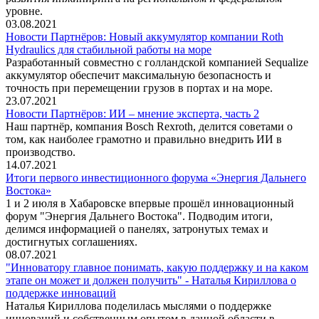
уровне.
03.08.2021
Новости Партнёров: Новый аккумулятор компании Roth
Hydraulics для стабильной работы на море
Разработанный совместно с голландской компанией Sequalize
аккумулятор обеспечит максимальную безопасность и
точность при перемещении грузов в портах и на море.
23.07.2021
Новости Партнёров: ИИ – мнение эксперта, часть 2
Наш партнёр, компания Bosch Rexroth, делится советами о
том, как наиболее грамотно и правильно внедрить ИИ в
производство.
14.07.2021
Итоги первого инвестиционного форума «Энергия Дальнего
Востока»
1 и 2 июля в Хабаровске впервые прошёл инновационный
форум "Энергия Дальнего Востока". Подводим итоги,
делимся информацией о панелях, затронутых темах и
достигнутых соглашениях.
08.07.2021
"Инноватору главное понимать, какую поддержку и на каком
этапе он может и должен получить" - Наталья Кириллова о
поддержке инноваций
Наталья Кириллова поделилась мыслями о поддержке
инноваций и собственным опытом в данной области в