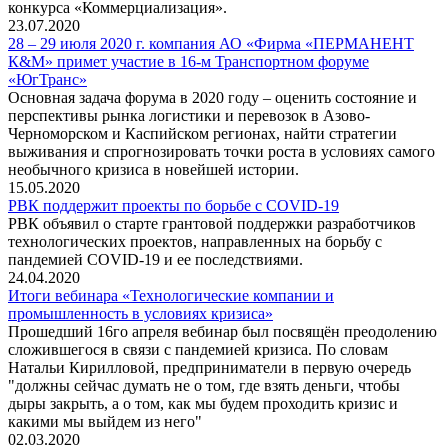
конкурса «Коммерциализация».
23.07.2020
28 – 29 июля 2020 г. компания АО «Фирма «ПЕРМАНЕНТ
К&М» примет участие в 16-м Транспортном форуме
«ЮгТранс»
Основная задача форума в 2020 году – оценить состояние и
перспективы рынка логистики и перевозок в Азово-
Черноморском и Каспийском регионах, найти стратегии
выживания и спрогнозировать точки роста в условиях самого
необычного кризиса в новейшей истории.
15.05.2020
РВК поддержит проекты по борьбе с COVID-19
РВК объявил о старте грантовой поддержки разработчиков
технологических проектов, направленных на борьбу с
пандемией COVID-19 и ее последствиями.
24.04.2020
Итоги вебинара «Технологические компании и
промышленность в условиях кризиса»
Прошедший 16го апреля вебинар был посвящён преодолению
сложившегося в связи с пандемией кризиса. По словам
Натальи Кирилловой, предприниматели в первую очередь
"должны сейчас думать не о том, где взять деньги, чтобы
дыры закрыть, а о том, как мы будем проходить кризис и
какими мы выйдем из него"
02.03.2020