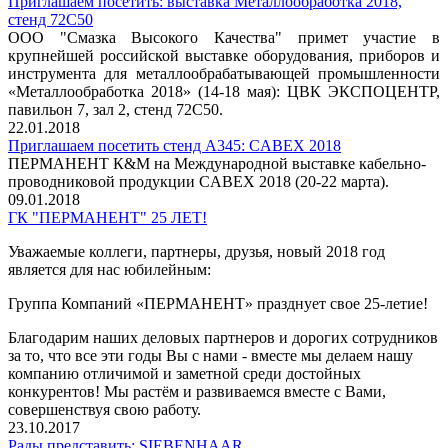
Приглашаем посетить: выставка Металлообработка 2018,
стенд 72C50
ООО "Смазка Высокого Качества" примет участие в
крупнейшей российской выставке оборудования, приборов и
инструмента для металлообрабатывающей промышленности
«Металлообработка 2018» (14-18 мая): ЦВК ЭКСПОЦЕНТР,
павильон 7, зал 2, стенд 72C50.
22.01.2018
Приглашаем посетить стенд А345: CABEX 2018
ПЕРМАНЕНТ К&М на Международной выставке кабельно-
проводниковой продукции CABEX 2018 (20-22 марта).
09.01.2018
ГК "ПЕРМАНЕНТ" 25 ЛЕТ!
Уважаемые коллеги, партнеры, друзья, новый 2018 год
является для нас юбилейным:
Группа Компаний «ПЕРМАНЕНТ» празднует свое 25-летие!
Благодарим наших деловых партнеров и дорогих сотрудников
за то, что все эти годы Вы с нами - вместе мы делаем нашу
компанию отличимой и заметной среди достойных
конкурентов! Мы растём и развиваемся вместе с Вами,
совершенствуя свою работу.
23.10.2017
Рады представить: SIEBENHAAR