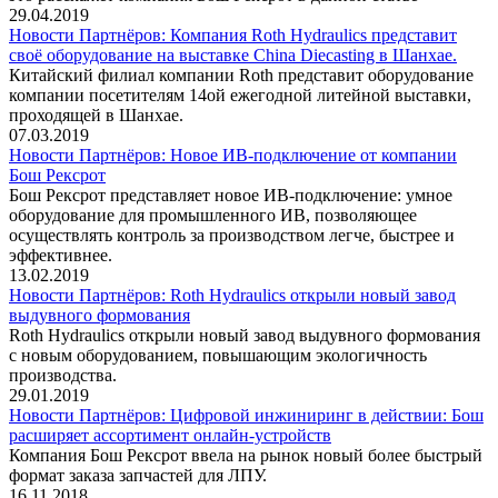
29.04.2019
Новости Партнёров: Компания Roth Hydraulics представит
своё оборудование на выставке China Diecasting в Шанхае.
Китайский филиал компании Roth представит оборудование
компании посетителям 14ой ежегодной литейной выставки,
проходящей в Шанхае.
07.03.2019
Новости Партнёров: Новое ИВ-подключение от компании
Бош Рексрот
Бош Рексрот представляет новое ИВ-подключение: умное
оборудование для промышленного ИВ, позволяющее
осуществлять контроль за производством легче, быстрее и
эффективнее.
13.02.2019
Новости Партнёров: Roth Hydraulics открыли новый завод
выдувного формования
Roth Hydraulics открыли новый завод выдувного формования
с новым оборудованием, повышающим экологичность
производства.
29.01.2019
Новости Партнёров: Цифровой инжиниринг в действии: Бош
расширяет ассортимент онлайн-устройств
Компания Бош Рексрот ввела на рынок новый более быстрый
формат заказа запчастей для ЛПУ.
16.11.2018