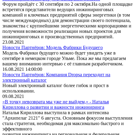
Форум пройдёт с 30 сентября по 2 октября.На одной площадке
встретятся представители ведущих инжиниринговых
компаний и ключевых предприятий сферы энергетики (в том
числе международных) для демонстрации своего потенциала,
знакомства с крупнейшими энергетическими корпорациями и
получения возможности реализации новых проектов для
инжиниринговых и производственных предприятий.
23.08.2021
Новости Партнёров: Модель Фабрики Будущего
Модель Фабрики будущего можно будет увидеть уже в
сентябре в немецком городе Ульме. Пока же мы предлагаем
вашему вниманию интервью с её главным разработчиком.
16.08.2021 14:00:00
Новости Партнёров: Компания Dropsa переходит на
электронный каталог
Новый электронный каталог более гибок и прост в
использовании.
09.08.2021
«В точку невозврата мы уже не выйдем,» - Наталья
Кириллова о развитии и важности инжиниринга
Наталья Кириллова выступила в рамках интенсива
"Архипелаг 2121" 6 августа. Основным фокусом выступления
стала стратегия, необходимая для максимально быстрого и
эффективного
развития инжиниринга на региональном и федеральном